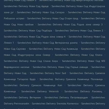
Delivery Нови Сад Лиман 3
Sandwiches Delivery Нови Сад Авијатичарско насеље
.
Sandwiches Delivery Нови Сад Адице
Sandwiches Delivery Нови Сад Индустријска
.
.
зона југ
Sandwiches Delivery Нови Сад Салајка
Sandwiches Delivery Нови Сад
.
.
Рибарско острво
Sandwiches Delivery Нови Сад Стари град
Sandwiches Delivery
.
.
Нови Сад Ново гробље
Sandwiches Delivery Нови Сад Радна зона север 3
.
.
Sandwiches Delivery Нови Сад Подбара
Sandwiches Delivery Нови Сад Лиман 2
.
Sandwiches Delivery Нови Сад Радна зона север 4
Sandwiches Delivery Нови Сад
.
.
Лиман 1
Sandwiches Delivery Нови Сад Ветерничка рампа
Sandwiches Delivery
.
.
Нови Сад Сајлово
Sandwiches Delivery Нови Сад Камењар
Sandwiches Delivery
.
.
Нови Сад Индустријска зона Север
Sandwiches Delivery Нови Сад Клиса
.
Sandwiches Delivery Нови Сад Слана бара
Sandwiches Delivery Нови Сад МЗ
.
.
Видовданско насеље
Sandwiches Delivery Нови Сад Горње ливаде
Sandwiches
.
.
Delivery Нови Сад
Sandwiches Delivery Novi Sad
Sandwiches Delivery Сремска
.
.
Каменица Татарско Брдо
Sandwiches Delivery Сремска Каменица Поповица
.
Sandwiches Delivery Сремска Каменица Кип
Sandwiches Delivery Сремска
.
.
.
Каменица
Sandwiches Delivery Veternik
Sandwiches Delivery Раковац
.
.
Sandwiches Delivery Ветерник
Sandwiches Delivery Петроварадин
Sandwiches
.
.
Delivery Petrovaradin
Sandwiches Delivery Sremska Kamenica
Sandwiches Delivery
.
.
.