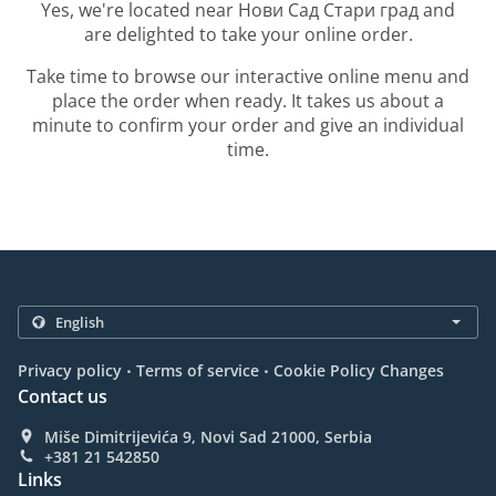
Yes, we're located near Нови Сад Стари град and
are delighted to take your online order.
Take time to browse our interactive online menu and
place the order when ready. It takes us about a
minute to confirm your order and give an individual
time.
.
.
Privacy policy
Terms of service
Cookie Policy Changes
Contact us
Miše Dimitrijevića 9, Novi Sad 21000, Serbia
+381 21 542850
Links