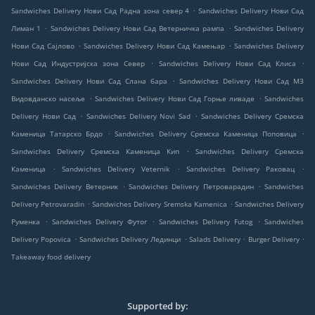
.
Sandwiches Delivery Нови Сад Радна зона север 4
Sandwiches Delivery Нови Сад
.
.
Лиман 1
Sandwiches Delivery Нови Сад Ветерничка рампа
Sandwiches Delivery
.
.
Нови Сад Сајлово
Sandwiches Delivery Нови Сад Камењар
Sandwiches Delivery
.
.
Нови Сад Индустријска зона Север
Sandwiches Delivery Нови Сад Клиса
.
Sandwiches Delivery Нови Сад Слана бара
Sandwiches Delivery Нови Сад МЗ
.
.
Видовданско насеље
Sandwiches Delivery Нови Сад Горње ливаде
Sandwiches
.
.
Delivery Нови Сад
Sandwiches Delivery Novi Sad
Sandwiches Delivery Сремска
.
.
Каменица Татарско Брдо
Sandwiches Delivery Сремска Каменица Поповица
.
Sandwiches Delivery Сремска Каменица Кип
Sandwiches Delivery Сремска
.
.
.
Каменица
Sandwiches Delivery Veternik
Sandwiches Delivery Раковац
.
.
Sandwiches Delivery Ветерник
Sandwiches Delivery Петроварадин
Sandwiches
.
.
Delivery Petrovaradin
Sandwiches Delivery Sremska Kamenica
Sandwiches Delivery
.
.
.
Руменка
Sandwiches Delivery Футог
Sandwiches Delivery Futog
Sandwiches
.
.
.
.
Delivery Popovica
Sandwiches Delivery Лединци
Salads Delivery
Burger Delivery
Takeaway food delivery
Supported by: