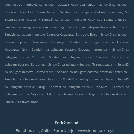
.
.
зона Север
Sendviči sa uslugom dostave Нови Сад Клиса
Sendviči sa uslugom
.
dostave Нови Сад Слана бара
Sendviči sa uslugom dostave Нови Сад МЗ
.
.
Видовданско насеље
Sendviči sa uslugom dostave Нови Сад Горње ливаде
.
.
Sendviči sa uslugom dostave Нови Сад
Sendviči sa uslugom dostave Novi Sad
.
Sendviči sa uslugom dostave Сремска Каменица Татарско Брдо
Sendviči sa uslugom
.
dostave Сремска Каменица Поповица
Sendviči sa uslugom dostave Сремска
.
.
Каменица Кип
Sendviči sa uslugom dostave Сремска Каменица
Sendviči sa
.
.
uslugom dostave Veternik
Sendviči sa uslugom dostave Раковац
Sendviči sa
.
.
uslugom dostave Ветерник
Sendviči sa uslugom dostave Петроварадин
Sendviči
.
.
sa uslugom dostave Petrovaradin
Sendviči sa uslugom dostave Sremska Kamenica
.
.
Sendviči sa uslugom dostave Руменка
Sendviči sa uslugom dostave Футог
Sendviči
.
.
sa uslugom dostave Futog
Sendviči sa uslugom dostave Popovica
Sendviči sa
.
.
.
uslugom dostave Лединци
Salate sa uslugom dostave
Burger sa uslugom dostave
Isporuke dostava hrane
Podržano od:
Foodbooking Online Poručivanje | www.foodbooking.rs |