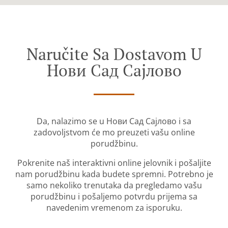
Naručite Sa Dostavom U
Нови Сад Сајлово
Da, nalazimo se u Нови Сад Сајлово i sa
zadovoljstvom će mo preuzeti vašu online
porudžbinu.
Pokrenite naš interaktivni online jelovnik i pošaljite
nam porudžbinu kada budete spremni. Potrebno je
samo nekoliko trenutaka da pregledamo vašu
porudžbinu i pošaljemo potvrdu prijema sa
navedenim vremenom za isporuku.