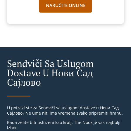
NARUČITE ONLINE
Sendviči Sa Uslugom
Dostave U Нови Сад
Сајлово
U potrazi ste za Sendviči sa uslugom dostave u Нови Сад
Сајлово? Ne ume niti ima vremena svako pripremiti hranu.
Kada želite biti usluženi kao kralj, The Nook je vaš najbolji
izbor.