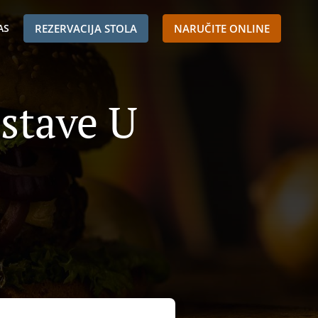
AS
REZERVACIJA STOLA
NARUČITE ONLINE
stave U