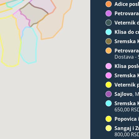
Adice pos
Petrovara
Veternik 
Klisa do c
Sremska 
Petrovarad
Dostava -
Klisa posl
Sremska 
Veternik 
Sajlovo
, 
Sremska 
650,00 RS
Popovica 
Sangaj i 
800,00 RS