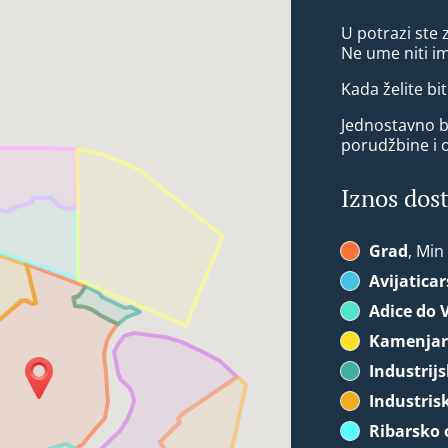
U potrazi ste
Ne ume niti i
Kada želite bit
Jednostavno bi
porudžbine i 
Iznos dos
Grad
, Min
Avijatica
Adice do 
Kamenja
Industrij
Industris
Ribarsko 