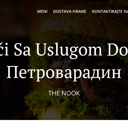
MENI
DOSTAVA HRANE
KONTAKTIRAJTE N
či Sa Uslugom Do
Петроварадин
THE NOOK