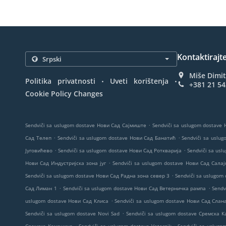
Kontaktirajt
Miše Dimit
.
.
Politika privatnosti
Uveti korištenja
+381 21 5
Cookie Policy Changes
.
Sendviči sa uslugom dostave Нови Сад Сајмиште
Sendviči sa uslugom dostave
.
.
Сад Телеп
Sendviči sa uslugom dostave Нови Сад Банатић
Sendviči sa uslu
.
.
Југовићево
Sendviči sa uslugom dostave Нови Сад Роткварија
Sendviči sa us
.
Нови Сад Индустријска зона југ
Sendviči sa uslugom dostave Нови Сад Салај
.
Sendviči sa uslugom dostave Нови Сад Радна зона север 3
Sendviči sa uslugom
.
.
Сад Лиман 1
Sendviči sa uslugom dostave Нови Сад Ветерничка рампа
Sendv
.
uslugom dostave Нови Сад Клиса
Sendviči sa uslugom dostave Нови Сад Слан
.
Sendviči sa uslugom dostave Novi Sad
Sendviči sa uslugom dostave Сремска 
.
.