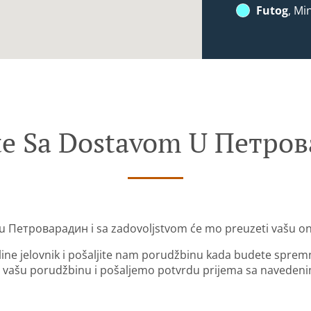
Futog
, Mi
te Sa Dostavom U Петро
 u Петроварадин i sa zadovoljstvom će mo preuzeti vašu on
nline jelovnik i pošaljite nam porudžbinu kada budete sprem
 vašu porudžbinu i pošaljemo potvrdu prijema sa naveden