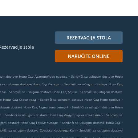
REZERVACIJA STOLA
Rezervacije stola
NARUČITE ONLINE
.
lugom dostave Нови Сад Адамовићево насеље
Sendviči sa uslugom dostave Нови
.
či sa uslugom dostave Нови Сад Сателит
Sendviči sa uslugom dostave Нови Сад
.
.
сеље
Sendviči sa uslugom dostave Нови Сад Адице
Sendviči sa uslugom dostave
.
.
ve Нови Сад Стари град
Sendviči sa uslugom dostave Нови Сад Ново гробље
.
uslugom dostave Нови Сад Радна зона север 4
Sendviči sa uslugom dostave Нови
.
.
р
Sendviči sa uslugom dostave Нови Сад Индустријска зона Север
Sendviči sa
.
.
lugom dostave Нови Сад Горње ливаде
Sendviči sa uslugom dostave Нови Сад
.
ndviči sa uslugom dostave Сремска Каменица Кип
Sendviči sa uslugom dostave
.
.