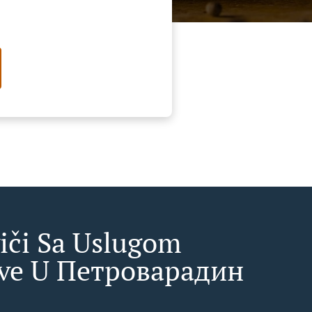
iči Sa Uslugom
ve U Петроварадин