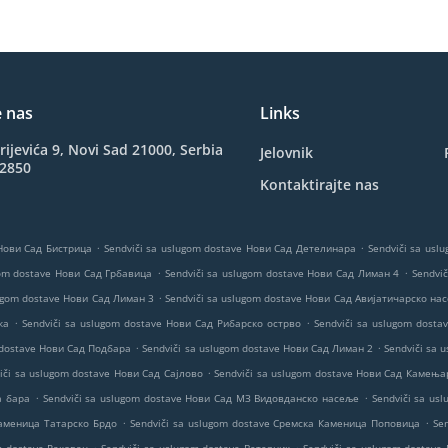
e nas
Links
rijevića 9, Novi Sad 21000, Serbia
Jelovnik
42850
Kontaktirajte nas
.
.
 Нови Сад Бистрица
Sendviči sa uslugom dostave Нови Сад Детелинара
Sendviči sa us
.
.
gom dostave Нови Сад Грбавица
Sendviči sa uslugom dostave Нови Сад Лиман 4
Sendvi
.
lugom dostave Нови Сад Лиман 3
Sendviči sa uslugom dostave Нови Сад Авијатичарско на
.
.
ка
Sendviči sa uslugom dostave Нови Сад Рибарско острво
Sendviči sa uslugom dosta
.
.
 dostave Нови Сад Подбара
Sendviči sa uslugom dostave Нови Сад Лиман 2
Sendviči sa 
.
iči sa uslugom dostave Нови Сад Сајлово
Sendviči sa uslugom dostave Нови Сад Камења
.
.
а бара
Sendviči sa uslugom dostave Нови Сад МЗ Видовданско насеље
Sendviči sa us
.
.
Каменица Татарско Брдо
Sendviči sa uslugom dostave Сремска Каменица Поповица
Se
.
.